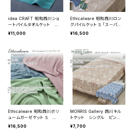
idea CRAFT 昭和西川ショ
Ethicalware 昭和西川ロン
ートパイルタオルケット
グパイルケット Ｓ 「ス－パー
Ｓ 綿100% ポリジン加
ゼロ」オーガニックコットン
¥11,000
¥16,500
工 日本製 ブルー/オレン
ジ/ダークグレー
Ethicalware 昭和西川ボリ
MORRIS Gallery 西川キル
ュームガーゼケット Ｓ 一
トケット シングル ピンパ
部糸にオーガニックコットン
ーネル柄／肌面は綿100％
¥16,500
¥7,700
のパイル生地／年間使いや