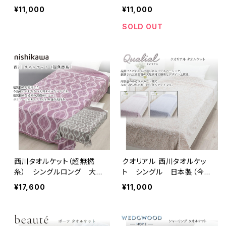
0% 綿100%生地 ヨー
ーガニックコットン（風で紡
¥11,000
¥11,000
ロッパキルト
ぐ糸Ⓡ） 日本製（高野口）
ベージュ/グレー
SOLD OUT
西川タオルケット（超無撚
クオリアル 西川タオルケッ
糸） シングルロング 大判
ト シングル 日本製（今
ボリューム 日本製（今
治）／ジャカード織のなめら
¥17,600
¥11,000
治） ラベンダー/グレー
かな肌ざわりのタオルケッ
ト ピンク/ベージュ/ブルー