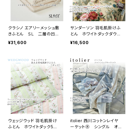
クラシノ エアリーメッシュ敷
サンダーソン 羽毛肌掛けふ
きふとん ＳＬ 二層の凹凸
とん ホワイトダックダウ
固わた(上層吸汗固わた,下
ン 綿100%40番手ツイル
¥31,600
¥16,500
層しっかり体を)／側生地に
地 ヨーロッパキルト
抗菌加工／西川ウール(R)
使用／再生ポリエステルわ
た使用／日本製
ウェッジウッド 羽毛肌掛け
itolier 西川コットンレイヤ
ふとん ホワイトダック5
ーケットⓇ シングル オ