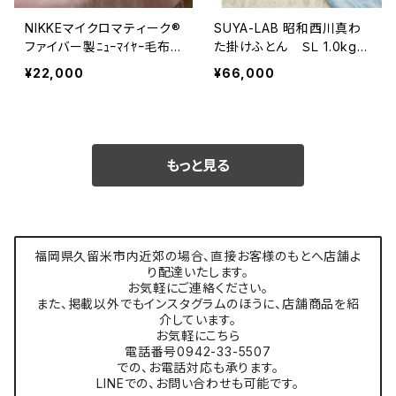
NIKKEマイクロマティーク®
SUYA-LAB 昭和西川真わ
ファイバー製ﾆｭｰﾏｲﾔｰ毛布
た掛けふとん ＳＬ 1.0kg
ＳＬ アイボリー/ブルー/ベー
詰物 絹100% 生地 上質
¥22,000
¥66,000
ジュ
インド綿サテン ベージュ/
ピンク/ブルー
もっと見る
福岡県久留米市内近郊の場合、直接お客様のもとへ店舗よ
り配達いたします。
お気軽にご連絡ください。
また、掲載以外でもインスタグラムのほうに、店舗商品を紹
介しています。
お気軽にこちら
電話番号0942-33-5507
での、お電話対応も承ります。
LINEでの、お問い合わせも可能です。