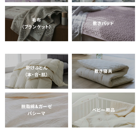
毛布
敷きパッド
（ブランケット）
掛けふとん
敷き寝具
（本・合・肌）
脱脂綿&ガーゼ
ベビー用品
パシーマ