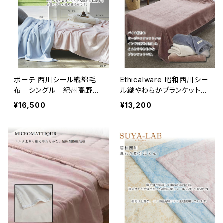
ボーテ 西川シール織綿毛
Ethicalware 昭和西川シー
布 シングル 紀州高野
ル織やわらかブランケット
口 毛羽落ちを軽減 ピン
（綿毛布）S オーガニック
¥16,500
¥13,200
ク/ベージュ/ホワイト/ブル
コットンインド長綿
ー