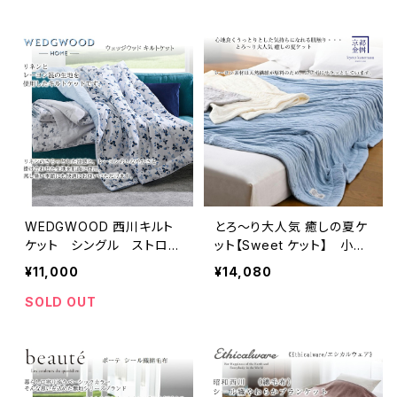
すい／洗濯機OK ピンク/
ブルー
WEDGWOOD 西川キルト
とろ〜り大人気 癒しの夏ケ
ケット シングル ストロベ
ット【Sweet ケット】 小ぶ
リーインクブルー柄／無地
りなシングルサイズ（約135×
¥11,000
¥14,080
面にリネンとレーヨン混の生
185ｃｍ）
地を使用／洗濯機OK グ
SOLD OUT
レー/ブルー