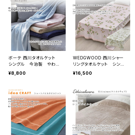
ボーテ 西川タオルケット
WEDGWOOD 西川シャー
シングル 今治製 やわら
リングタオルケット シング
かな風合いの出雲の糸を使
ル ワイルドストロベリー柄
¥8,800
¥16,500
用 ピンク/ベージュ/ブル
／日本製(今治)／パイル糸
ー/ネイビー
に浅野撚糸と共同開発した
特殊糸「パフィールコットン」
使用 ピンク/グリーン