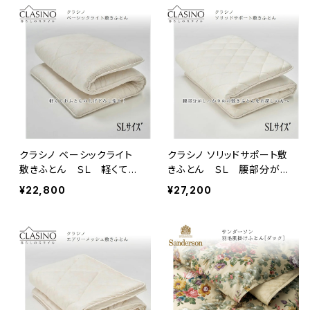
アイボリー/ブルー/グレー
クラシノ ベーシックライト
クラシノ ソリッドサポート敷
敷きふとん ＳＬ 軽くて上
きふとん ＳＬ 腰部分がし
げ下ろし楽々／レギュラー
っかりバランス固わた使用
¥22,800
¥27,200
タイプ／側生地に抗菌加工
／側生地に抗菌加工／西川
／西川ウール(R)使用／再
ウール(R)使用／再生ポリ
生ポリエステルわた使用／
エステルわた使用／日本製
日本製